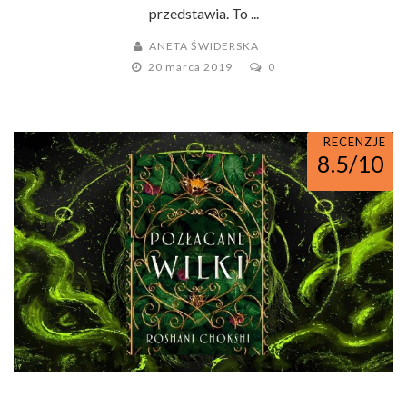
przedstawia. To ...
ANETA ŚWIDERSKA
20 marca 2019
0
RECENZJE
8.5/10