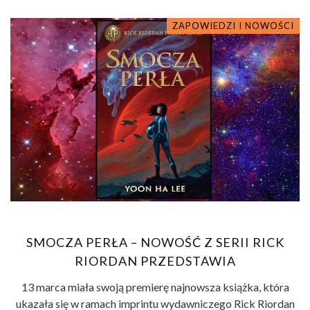
ZAPOWIEDZI I NOWOŚCI
SMOCZA PERŁA – NOWOŚĆ Z SERII RICK
RIORDAN PRZEDSTAWIA
13 marca miała swoją premierę najnowsza książka, która
ukazała się w ramach imprintu wydawniczego Rick Riordan