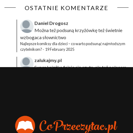
OSTATNIE KOMENTARZE
Daniel Drogosz
Można też podsuną
krzyżówkę
też świetnie
wzbogaca słownictwo
Najlepsze komiksy dla dzieci – co warto podsunąć najmłodszym
czytelnikom?
·
19 February 2025
zalukajmy.pl
Super książka fajnie się czyta, ale też polecam
sprawdzić film bo jest też super np tutaj:
Wirtualna
Przygoda Pana Kleksa – co to takiego?
·
15 April 2024
xdziUnia92
Zawsze można mieć męża programistę i
posiadać takie coś na stronie internetowej i nie nosić
książki skoro czyta się np na czytniku.
Planer Książkary – ten gadżet powinien mieć każdy
książkoholik!
·
8 December 2023