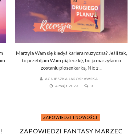
am
Marzyła Wam się kiedyś kariera muzyczna? Jeśli tak,
łam
to przebijam Wam piąteczkę, bo ja marzyłam o
zostaniu piosenkarką. Nic z ...
AGNIESZKA JAROSŁAWSKA
4 maja 2023
0
ZAPOWIEDZI I NOWOŚCI
!
ZAPOWIEDZI FANTASY MARZEC