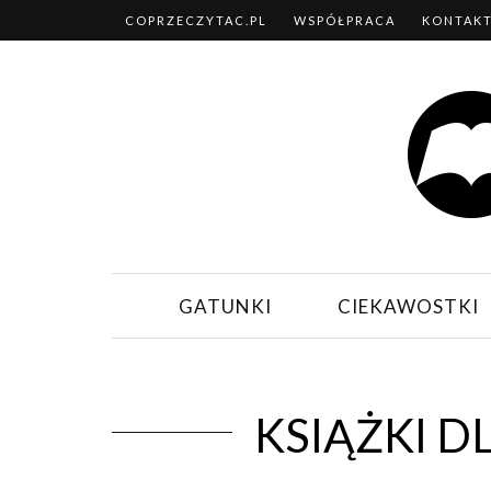
COPRZECZYTAC.PL
WSPÓŁPRACA
KONTAK
GATUNKI
CIEKAWOSTKI
KSIĄŻKI D