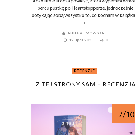
Absolutnie urocza powieść, która wypełniła w mo
sercu pustkę po Heartstopperze, jednocześnie
dotykając sobą wszystko to, co kocham w książk
o ...
ANNA ALIMOWSKA
12 lipca 2023
0
RECENZJE
Z TEJ STRONY SAM – RECENZJ
7/10