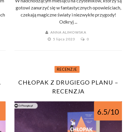
im
W nadchodzącym miesiącu na czytelników, którzy są
gotowi zanurzyć się w fantastycznych opowieściach,
ach
czekają magiczne światy i niezwykłe przygody!
Odkryj ...
ANNA ALIMOWSKA
5 lipca 2023
0
RECENZJE
A
CHŁOPAK Z DRUGIEGO PLANU –
RECENZJA
6.5/10