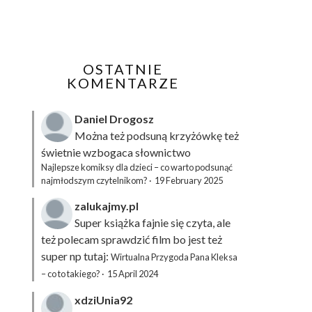
OSTATNIE
KOMENTARZE
Daniel Drogosz
Można też podsuną
krzyżówkę
też
świetnie wzbogaca słownictwo
Najlepsze komiksy dla dzieci – co warto podsunąć
najmłodszym czytelnikom?
·
19 February 2025
zalukajmy.pl
Super książka fajnie się czyta, ale
też polecam sprawdzić film bo jest też
super np tutaj:
Wirtualna Przygoda Pana Kleksa
– co to takiego?
·
15 April 2024
xdziUnia92