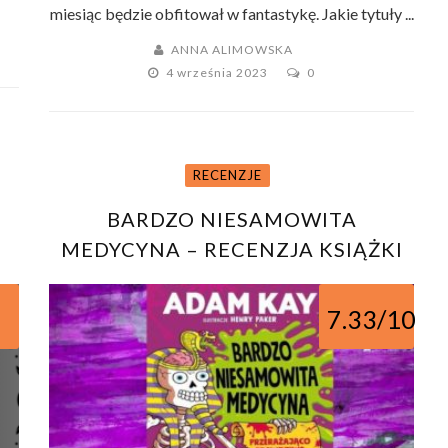
miesiąc będzie obfitował w fantastykę. Jakie tytuły ...
ANNA ALIMOWSKA
4 września 2023
0
RECENZJE
BARDZO NIESAMOWITA
MEDYCYNA – RECENZJA KSIĄŻKI
7.33/10