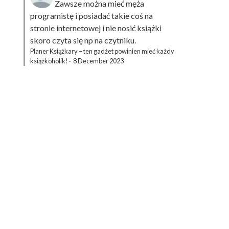
Zawsze można mieć męża
programistę i posiadać takie coś na
stronie internetowej i nie nosić książki
skoro czyta się np na czytniku.
Planer Książkary – ten gadżet powinien mieć każdy
książkoholik!
·
8 December 2023