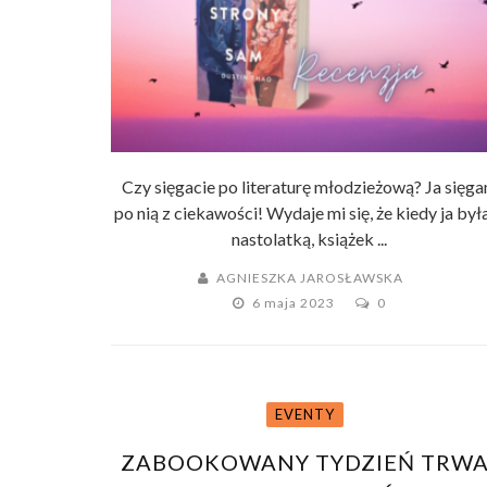
Czy sięgacie po literaturę młodzieżową? Ja sięg
po nią z ciekawości! Wydaje mi się, że kiedy ja by
nastolatką, książek ...
AGNIESZKA JAROSŁAWSKA
6 maja 2023
0
EVENTY
ZABOOKOWANY TYDZIEŃ TRWA