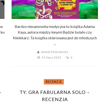
wa
Bardzo niesamowita medycyna to książka Adama
rku
Kaya, autora między innymi Będzie bolało czy
Nielekarz. Ta książka skierowana jest do młodszych
...
ANNA PODURGIEL
31 lipca 2023
0
RECENZJE
–
TY: GRA FABULARNA SOLO –
RECENZJA