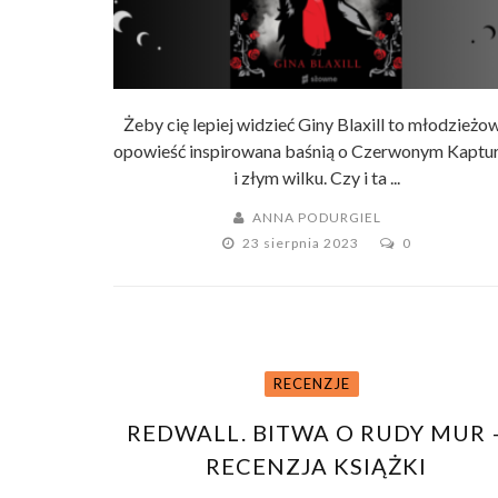
Żeby cię lepiej widzieć Giny Blaxill to młodzieżo
opowieść inspirowana baśnią o Czerwonym Kaptu
i złym wilku. Czy i ta ...
ANNA PODURGIEL
23 sierpnia 2023
0
RECENZJE
REDWALL. BITWA O RUDY MUR 
RECENZJA KSIĄŻKI