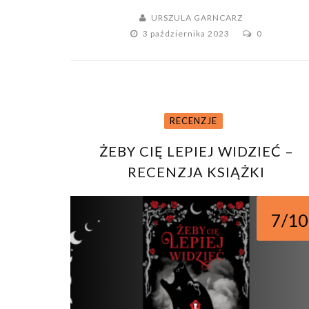
URSZULA GARNCARZ
3 października 2023
0
RECENZJE
ŻEBY CIĘ LEPIEJ WIDZIEĆ –
RECENZJA KSIĄŻKI
7/10