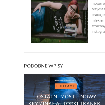
mogę ro
też jest
praca je
mlekiem
stracony
instagra
PODOBNE WPISY
POLECAMY
OSTATNI MOST – NOWY
KRYMINAŁ AUTORKI TKANEK –