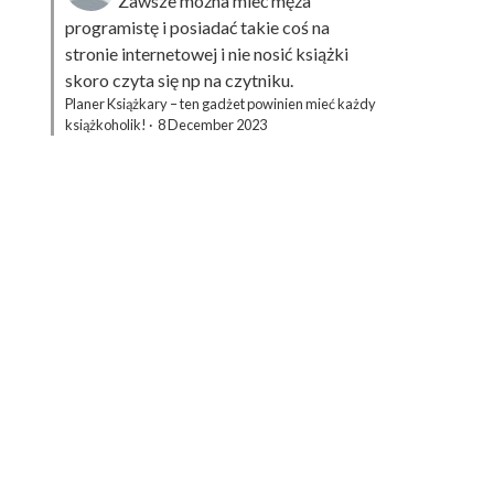
Zawsze można mieć męża
programistę i posiadać takie coś na
stronie internetowej i nie nosić książki
skoro czyta się np na czytniku.
Planer Książkary – ten gadżet powinien mieć każdy
książkoholik!
·
8 December 2023