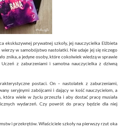
a ekskluzywnej prywatnej szkoły, jej nauczycielka Elżbieta
 wierzy w samobójstwo nastolatki. Nie udaje jej się niczego
ło znika, a jedyne osoby, które cokolwiek wiedzą w sprawie
. Uczeń z zaburzeniami i samotna nauczycielka z dziwną
akterystyczne postaci. On – nastolatek z zaburzeniami,
wany seryjnymi zabójcami i dający w kość nauczycielom, a
a, która wiele w życiu przeszła i aby dostać pracę musiała
gicznych wydarzeń. Czy powrót do pracy będzie dla niej
amstw i przekrętów. Właściciele szkoły na pierwszy rzut oka