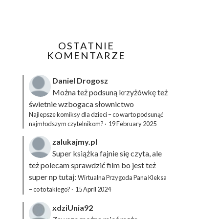
OSTATNIE
KOMENTARZE
Daniel Drogosz
Można też podsuną
krzyżówkę
też
świetnie wzbogaca słownictwo
Najlepsze komiksy dla dzieci – co warto podsunąć
najmłodszym czytelnikom?
·
19 February 2025
zalukajmy.pl
Super książka fajnie się czyta, ale
też polecam sprawdzić film bo jest też
super np tutaj:
Wirtualna Przygoda Pana Kleksa
– co to takiego?
·
15 April 2024
xdziUnia92