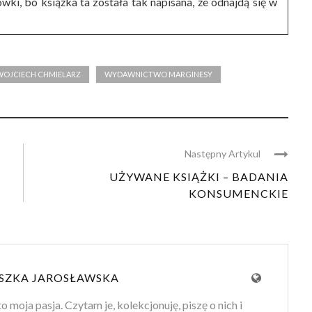
wki, bo książka ta została tak napisana, że odnajdą się w
WOJCIECH CHMIELARZ
WYDAWNICTWO MARGINESY
Następny Artykul
UŻYWANE KSIĄŻKI – BADANIA
KONSUMENCKIE
SZKA JAROSŁAWSKA
to moja pasja. Czytam je, kolekcjonuję, piszę o nich i