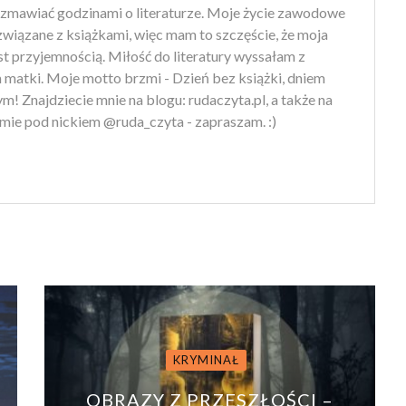
zmawiać godzinami o literaturze. Moje życie zawodowe
 związane z książkami, więc mam to szczęście, że moja
st przyjemnością. Miłość do literatury wyssałam z
 matki. Moje motto brzmi - Dzień bez książki, dniem
m! Znajdziecie mnie na blogu: rudaczyta.pl, a także na
mie pod nickiem @ruda_czyta - zapraszam. :)
KRYMINAŁ
OBRAZY Z PRZESZŁOŚCI –