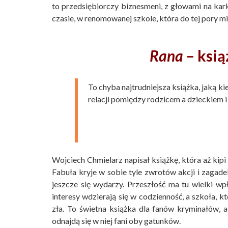
to przedsiębiorczy biznesmeni, z głowami na kark
czasie, w renomowanej szkole, która do tej pory m
Rana
– ksią
To chyba najtrudniejsza książka, jaką k
relacji pomiędzy rodzicem a dzieckiem i 
Wojciech Chmielarz napisał książkę, która aż kipi 
Fabuła kryje w sobie tyle zwrotów akcji i zagadek,
jeszcze się wydarzy. Przeszłość ma tu wielki wp
interesy wdzierają się w codzienność, a szkoła, k
zła. To świetna książka dla fanów kryminałów, a
odnajdą się w niej fani oby gatunków.