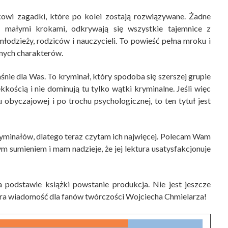
kowi zagadki, które po kolei zostają rozwiązywane. Żadne
, małymi krokami, odkrywają się wszystkie tajemnice z
młodzieży, rodziców i nauczycieli. To powieść pełna mroku i
arnych charakterów.
łaśnie dla Was. To kryminał, który spodoba się szerszej grupie
ekkością i nie dominują tu tylko wątki kryminalne. Jeśli więc
u obyczajowej i po trochu psychologicznej, to ten tytuł jest
kryminałów, dlatego teraz czytam ich najwięcej. Polecam Wam
 sumieniem i mam nadzieje, że jej lektura usatysfakcjonuje
 podstawie książki powstanie produkcja. Nie jest jeszcze
dobra wiadomość dla fanów twórczości Wojciecha Chmielarza!