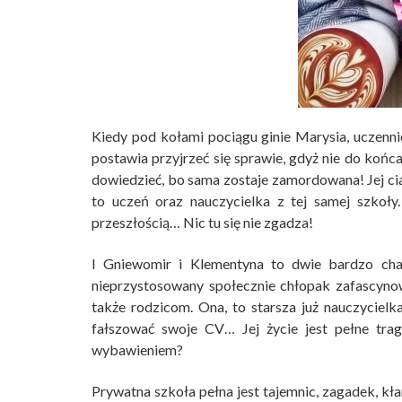
Kiedy pod kołami pociągu ginie Marysia, uczennic
postawia przyjrzeć się sprawie, gdyż nie do końca
dowiedzieć, bo sama zostaje zamordowana! Jej cia
to uczeń oraz nauczycielka z tej samej szkoły
przeszłością… Nic tu się nie zgadza!
I Gniewomir i Klementyna to dwie bardzo char
nieprzystosowany społecznie chłopak zafascyno
także rodzicom. Ona, to starsza już nauczycielk
fałszować swoje CV… Jej życie jest pełne tra
wybawieniem?
Prywatna szkoła pełna jest tajemnic, zagadek, kł