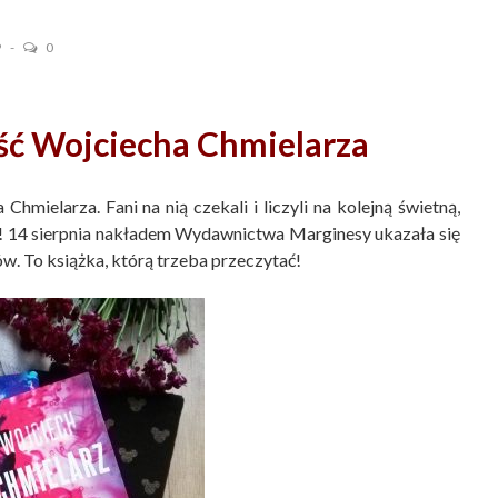
9
0
ć Wojciecha Chmielarza
hmielarza. Fani na nią czekali i liczyli na kolejną świetną,
dli! 14 sierpnia nakładem Wydawnictwa Marginesy ukazała się
rów. To książka, którą trzeba przeczytać!