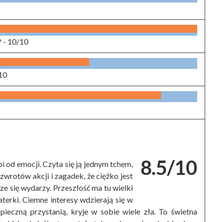
? -
10/10
10
8.5/10
i od emocji. Czyta się ją jednym tchem,
 zwrotów akcji i zagadek, że ciężko jest
cze się wydarzy. Przeszłość ma tu wielki
aterki. Ciemne interesy wdzierają się w
pieczną przystanią, kryje w sobie wiele zła. To świetna