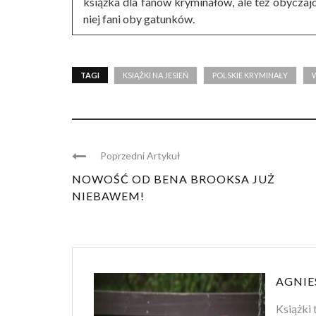
książka dla fanów kryminałów, ale też obyczajó
niej fani oby gatunków.
TAGI
KSIĄŻKI NA JESIEŃ
POLSKIE KRYMINAŁY
Poprzedni Artykuł
NOWOŚĆ OD BENA BROOKSA JUŻ
NIEBAWEM!
AGNIE
Książki 