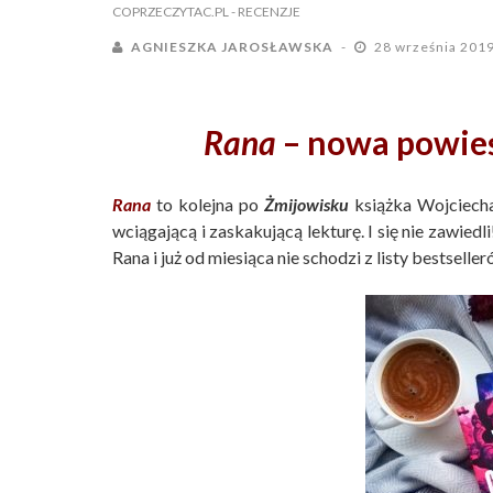
COPRZECZYTAC.PL
- RECENZJE
AGNIESZKA JAROSŁAWSKA
28 września 201
Rana
– nowa powieś
Rana
to kolejna po
Żmijowisku
książka Wojciecha C
wciągającą i zaskakującą lekturę. I się nie zawie
Rana i już od miesiąca nie schodzi z listy bestselle