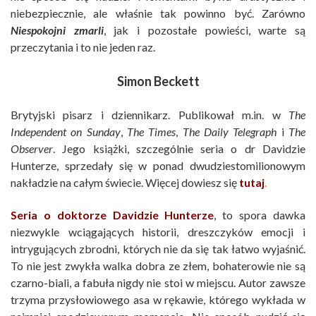
niebezpiecznie, ale właśnie tak powinno być. Zarówno
Niespokojni zmarli
, jak i pozostałe powieści, warte są
przeczytania i to nie jeden raz.
Simon Beckett
Brytyjski pisarz i dziennikarz. Publikował m.in. w
The
Independent on Sunday
,
The Times
,
The Daily Telegraph
i
The
Observer
. Jego książki, szczególnie seria o dr Davidzie
Hunterze, sprzedały się w ponad dwudziestomilionowym
nakładzie na całym świecie. Więcej dowiesz się
tutaj
.
Seria o doktorze Davidzie Hunterze
, to spora dawka
niezwykle wciągających historii, dreszczyków emocji i
intrygujących zbrodni, których nie da się tak łatwo wyjaśnić.
To nie jest zwykła walka dobra ze złem, bohaterowie nie są
czarno-biali, a fabuła nigdy nie stoi w miejscu. Autor zawsze
trzyma przysłowiowego asa w rękawie, którego wykłada w