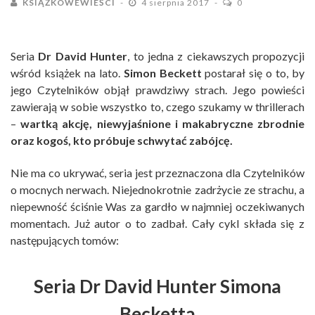
KSIĄŻKOWEWIEŚCI
4 sierpnia 2017
0
Seria
Dr David Hunter
, to jedna z ciekawszych propozycji
wśród książek na lato.
Simon Beckett
postarał się o to, by
jego Czytelników objął prawdziwy strach. Jego powieści
zawierają w sobie wszystko to, czego szukamy w thrillerach
–
wartką akcję, niewyjaśnione i makabryczne zbrodnie
oraz kogoś, kto próbuje schwytać zabójcę.
Nie ma co ukrywać, seria jest przeznaczona dla Czytelników
o mocnych nerwach. Niejednokrotnie zadrżycie ze strachu, a
niepewność ściśnie Was za gardło w najmniej oczekiwanych
momentach. Już autor o to zadbał. Cały cykl składa się z
następujących tomów:
Seria Dr David Hunter Simona
Becketta