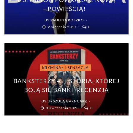
POWIEŚCIĄ!
BY
PAULINA ROSZKO
2 sierpnia 2017
0
KRYMINAŁ I SENSACJA
BANKSTERZY – HISTORIA, KTÓREJ
BOJĄ SIĘ BANKI. RECENZJA
BY
URSZULA GARNCARZ
30 września 2020
0