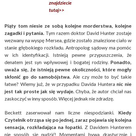
znajdziecie
tutaj>>
Piąty tom niesie ze sobą kolejne morderstwa, kolejne
zagadki i pytania.
Tym razem doktor David Hunter zostaje
wezwany na wyspę Mersea, gdzie zostało znalezione ciało w
stanie głębokiego rozkładu. Antropolog sądowy ma pomóc
w ich identyfikacji. Istnieją pewne przypuszczenia, że
denatem jest syn wpływowej i bogatej rodziny.
Ponadto,
uważa się, że istnieją pewne okoliczności, które mogły
skłonić go do samobójstwa.
Ale czy może to być takie
łatwe? Wiemy już, że w przypadku Davida Huntera
nic nie
jest tak proste jak się wydaje.
Chyba, że autor chciał nas
zaskoczyć w inny sposób. Więcej jednak nie zdradzę.
Beckett zaserwował nam liczne niespodzianki.
Kiedy
Czytelnik otrząsa się po jednej, zaraz pojawia się kolejna
sensacja, rozkładająca na łopatki.
Z Davidem Hunterem
nie sposób się nudzić! Momentami bywa drastycznie i