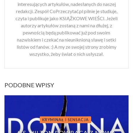
interesujących artykułów, nadesłanych do naszej
redakcji. Zespół CoPrzeczytać.pl pilnie je studiuje,
czyta i publikuje jako KSIĄŻKOWE WIEŚCI. Jeżeli
autorzy artykułów zostaną z nami na dłużej, z
pewnością będą publikować już pod swoim
nazwiskiem i czekać na nieuniknioną sławę i setki
listów od fanów. :) A my ze swojej strony zrobimy
wszystko, żeby świat o nich usłyszał.
PODOBNE WPISY
KRYMINAŁ I SENSACJA
L.S. HILTON POWRACA Z NOWĄ