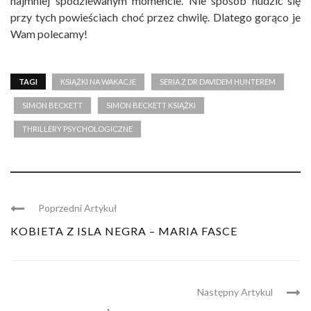
najmniej spodziewanym momencie. Nie sposób nudzić się
przy tych powieściach choć przez chwilę. Dlatego gorąco je
Wam polecamy!
TAGI
KSIĄŻKI NA WAKACJE
SERIA Z DR DAVIDEM HUNTEREM
SIMON BECKETT
SIMON BECKETT KSIĄŻKI
THRILLERY PSYCHOLOGICZNE
Poprzedni Artykuł
KOBIETA Z ISLA NEGRA – MARIA FASCE
Następny Artykul