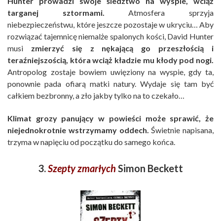
Hunter prowadzi swoje śledztwo na wyspie, wciąż
targanej sztormami.
Atmosfera sprzyja
niebezpieczeństwu, które jeszcze pozostaje w ukryciu… Aby
rozwiązać tajemnicę niemalże spalonych kości, David Hunter
musi
zmierzyć się z nękającą go przeszłością i
teraźniejszością, która wciąż kładzie mu kłody pod nogi.
Antropolog zostaje bowiem uwięziony na wyspie, gdy ta,
ponownie pada ofiarą matki natury. Wydaje się tam być
całkiem bezbronny, a zło jakby tylko na to czekało…
Klimat grozy panujący w powieści może sprawić, że
niejednokrotnie wstrzymamy oddech.
Świetnie napisana,
trzyma w napięciu od początku do samego końca.
3.
Szepty zmarłych
Simon Beckett