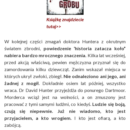
Książkę znajdziecie
tutaj>>
W kolejnej części zmagań doktora Huntera z okrutnym
światem zbrodni,
powiedzenie ‘historia zatacza koło”
nabiera bardzo mrocznego znaczenia.
Kilka lat wcześniej,
przed akcją właściwą, pewien mężczyzna przyznał się do
zamordowania kilku dziewcząt. Zanim wskazał miejsca w
których ukrył zwłoki, zbiegł.
Nie odnaleziono ani jego, ani
żadnej z mogił.
Dokładnie osiem lat później, wszystko
wraca. Dr David Hunter przyjeżdża do ponurego Dartmoor.
Morderca wciąż jest na wolności, a on zmuszony jest
pracować z tymi samymi ludźmi, co kiedyś.
Ludzie się boją,
czują się niepewnie. Już nie wiadomo, kto jest
przyjacielem, a kto wrogiem.
I kto jest ofiarą, a kto
zabójcą.