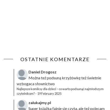
OSTATNIE KOMENTARZE
Daniel Drogosz
Można też podsuną
krzyżówkę
też świetnie
wzbogaca słownictwo
Najlepsze komiksy dla dzieci – co warto podsunąć najmłodszym
czytelnikom?
·
19 February 2025
zalukajmy.pl
Super książka fajnie się czyta, ale też polecam