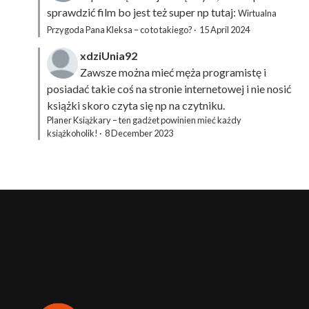
sprawdzić film bo jest też super np tutaj:
Wirtualna
Przygoda Pana Kleksa – co to takiego?
·
15 April 2024
xdziUnia92
Zawsze można mieć męża programistę i
posiadać takie coś na stronie internetowej i nie nosić
książki skoro czyta się np na czytniku.
Planer Książkary – ten gadżet powinien mieć każdy
książkoholik!
·
8 December 2023