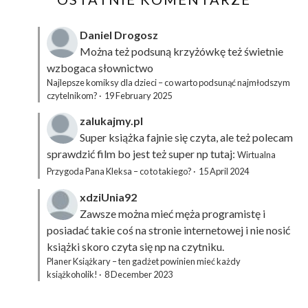
Daniel Drogosz
Można też podsuną
krzyżówkę
też świetnie
wzbogaca słownictwo
Najlepsze komiksy dla dzieci – co warto podsunąć najmłodszym
czytelnikom?
·
19 February 2025
zalukajmy.pl
Super książka fajnie się czyta, ale też polecam
sprawdzić film bo jest też super np tutaj:
Wirtualna
Przygoda Pana Kleksa – co to takiego?
·
15 April 2024
xdziUnia92
Zawsze można mieć męża programistę i
posiadać takie coś na stronie internetowej i nie nosić
książki skoro czyta się np na czytniku.
Planer Książkary – ten gadżet powinien mieć każdy
książkoholik!
·
8 December 2023