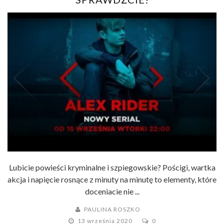
Lubicie powieści kryminalne i szpiegowskie? Pościgi, wartka
akcja i napięcie rosnące z minuty na minutę to elementy, które
doceniacie nie ...
PAULINA ROSZKO
13 września 2020
0