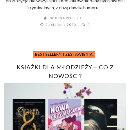
propozycja dla wszystkich miłośników niebanalnych historii
kryminalnych, z dużą dawką humoru. ...
PAULINA ROSZKO
21 sierpnia 2020
0
BESTSELLERY I ZESTAWIENIA
KSIĄŻKI DLA MŁODZIEŻY – CO Z
NOWOŚCI?