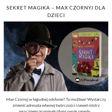
SEKRET MAGIKA – MAX CZORNYJ DLA
DZIECI
Max Czornyj w łagodnej odsłonie? To możliwe! Wystarczy
zmienić adresata własnej twórczości i nawet mistrz
mrocznego kryminału tłumi swoje zapędy ...